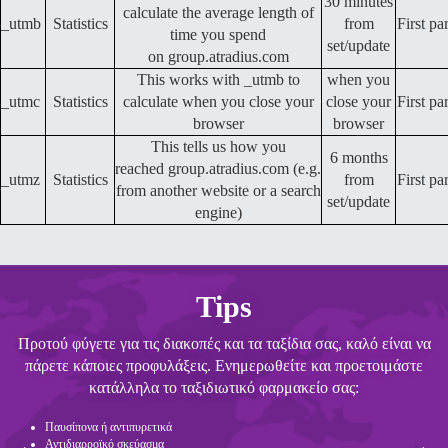
30 minutes
calculate the average length of
_utmb
Statistics
from
First pa
time you spend
set/update
on group.atradius.com
This works with _utmb to
when you
_utmc
Statistics
calculate when you close your
close your
First pa
browser
browser
This tells us how you
6 months
reached group.atradius.com (e.g.
_utmz
Statistics
from
First pa
from another website or a search
set/update
engine)
Tips
Προτού φύγετε για τις διακοπές και τα ταξίδια σας, καλό είναι να
πάρετε κάποιες προφυλάξεις. Ενημερωθείτε και προετοιμάστε
κατάλληλα το ταξιδιωτικό φαρμακείο σας:
Παυσίπονα ή αντιπυρετικά
Αντιδιαρροϊκό σκεύασμα