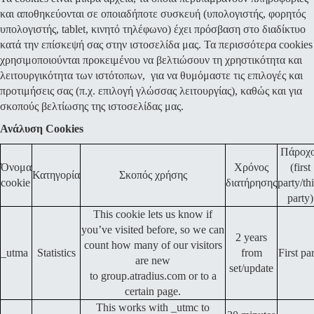
και αποθηκεύονται σε οποιαδήποτε συσκευή (υπολογιστής, φορητός
υπολογιστής, tablet, κινητό τηλέφωνο) έχει πρόσβαση στο διαδίκτυο
κατά την επίσκεψή σας στην ιστοσελίδα μας. Τα περισσότερα cookies
χρησιμοποιούνται προκειμένου να βελτιώσουν τη χρηστικότητα και
λειτουργικότητα των ιστότοπων, για να θυμόμαστε τις επιλογές και
προτιμήσεις σας (π.χ. επιλογή γλώσσας λειτουργίας), καθώς και για
σκοπούς βελτίωσης της ιστοσελίδας μας.
Ανάλυση Cookies
Πάροχ
Όνομα
Χρόνος
(first
Κατηγορία
Σκοπός χρήσης
cookie
διατήρησης
party/th
party)
This cookie lets us know if
you’ve visited before, so we can
2 years
count how many of our visitors
_utma
Statistics
from
First pa
are new
set/update
to group.atradius.com or to a
certain page.
This works with _utmc to